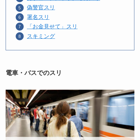
偽警官スリ
署名スリ
「お金見せて」スリ
スキミング
電車・バスでのスリ