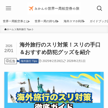
世界一周航空券とは
世界一周の持ち物
海外スマホ利用
ガイドブック
ホーム
海外旅行 Tips
海外旅行のスリ対策！スリの手口
2026
2/01
＆おすすめ防犯グッズを紹介
広告
2025年2月28日
2026年2月1日
海外旅行 Tips