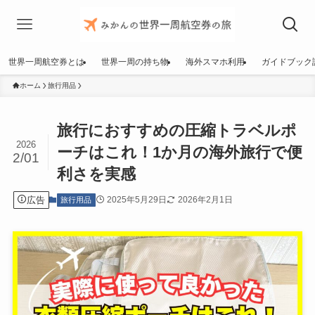
世界一周航空券とは
世界一周の持ち物
海外スマホ利用
ガイドブック
ホーム
旅行用品
旅行におすすめの圧縮トラベルポ
2026
ーチはこれ！1か月の海外旅行で便
2/01
利さを実感
広告
2025年5月29日
2026年2月1日
旅行用品