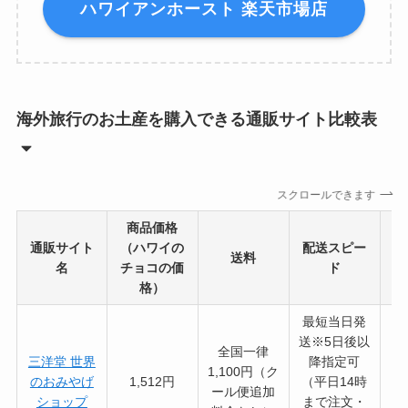
ハワイアンホースト 楽天市場店
海外旅行のお土産を購入できる通販サイト比較表
スクロールできます
商品価格
通販サイト
（ハワイの
配送スピー
取
送料
名
チョコの価
ド
格）
最短当日発
送※5日後以
全国一律
三洋堂 世界
降指定可
1,100円（ク
のおみやげ
1,512円
（平日14時
ール便追加
ショップ
まで注文・