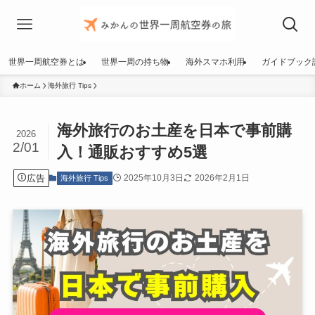
世界一周航空券とは
世界一周の持ち物
海外スマホ利用
ガイドブック
ホーム
海外旅行 Tips
海外旅行のお土産を日本で事前購
2026
2/01
入！通販おすすめ5選
広告
2025年10月3日
2026年2月1日
海外旅行 Tips