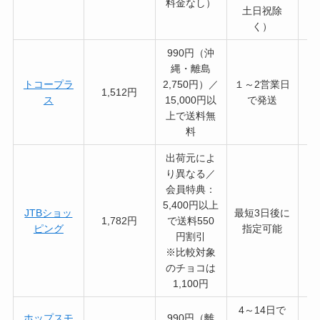
料金なし）
土日祝除
く）
990円（沖
縄・離島
トコープラ
2,750円）／
１～2営業日
1,512円
ス
15,000円以
で発送
上で送料無
料
出荷元によ
り異なる／
会員特典：
5,400円以上
JTBショッ
最短3日後に
1,782円
で送料550
ピング
指定可能
円割引
※比較対象
のチョコは
1,100円
4～14日で
ホップスモ
990円（離