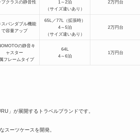
ップクラスの静音性
1～2泊
2万円台
（サイズ違いあり）
65L／77L（拡張時）
キスパンダブル機能
4～5泊
2万円台
で容量アップ
（サイズ違いあり）
INOMOTOの静音キ
64L
ャスター
1万円台
4～6泊
属フレームタイプ
KURU」が展開するトラベルブランドです。
利なスーツケースを開発。