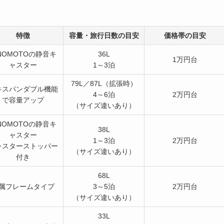
特徴
容量・旅行日数
の目安
価格帯の目安
INOMOTOの静音キ
36L
1万円台
ャスター
1～3泊
79L／87L（拡張時）
キスパンダブル機能
4～6泊
2万円台
で容量アップ
（サイズ違いあり）
INOMOTOの静音キ
38L
ャスター
1～3泊
2万円台
ャスターストッパー
（サイズ違いあり）
付き
68L
属フレームタイプ
3～5泊
2万円台
（サイズ違いあり）
33L