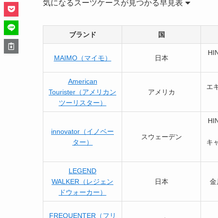
気になるスーツケースが見つかる早見表
ブランド
国
H
MAIMO（マイモ）
日本
American
エ
Tourister（アメリカン
アメリカ
ツーリスター）
H
innovator（イノベー
スウェーデン
ター）
キ
LEGEND
WALKER（レジェン
日本
金
ドウォーカー）
FREQUENTER（フリ