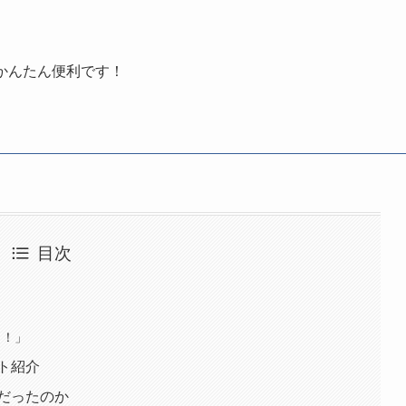
かんたん便利です！
目次
ょ！」
ト紹介
だったのか