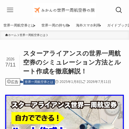
世界一周航空券とは
世界一周の持ち物
海外スマホ利用
ガイドブック
ホーム
世界一周航空券とは
スターアライアンスの世界一周航
2026
空券のシミュレーション方法とル
7/11
ート作成を徹底解説！
広告
2025年1月8日
2026年7月11日
世界一周航空券とは