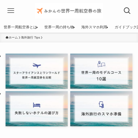
世界一周航空券とは
世界一周の持ち物
海外スマホ利用
ガイドブック
ホーム
海外旅行 Tips